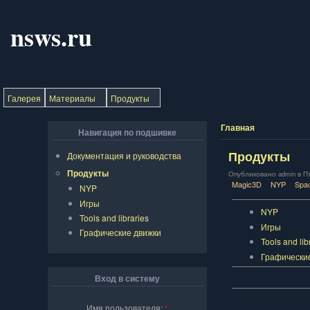
nsws.ru
Галерея
Материалы
Продукты
Главная
Навигация по подшивке
Продукты
Документация и руководства
Продукты
Опубликовано admin в Пт,
Magic3D
NYP
Spa
NYP
Игры
NYP
Tools and libraries
Игры
Графические движки
Tools and lib
Графически
Вход в систему
Имя пользователя:
*