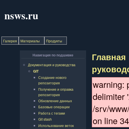
nsws.ru
Галерея
Материалы
Продукты
Главная
Навигация по подшивке
Документация и руководства
руковод
GIT
Создание нового
warning: 
репозитория
Получение и оправка
delimiter '
репозитория
Обновление данных
/srv/www/
Базовые операции
Работа с тегами
on line 34
Git stash
Использование веток