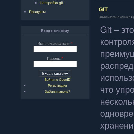
Настройка git
GIT
Продукты
Опубликовано admin в Ср,
Git – э
Вход в систему
контрол
Имя пользователя:
*
преимущ
Пароль:
*
распред
использ
Войти по OpenID
что упр
Регистрация
Забыли пароль?
несколь
одновре
хранени