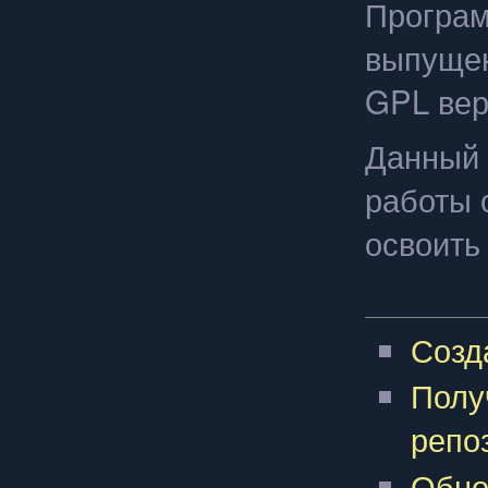
Програм
выпущен
GPL вер
Данный 
работы 
освоить 
Созд
Полу
репо
Обно