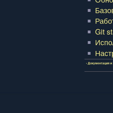
Базо
Рабо
Git s
Испо
Настр
‹ Документация и