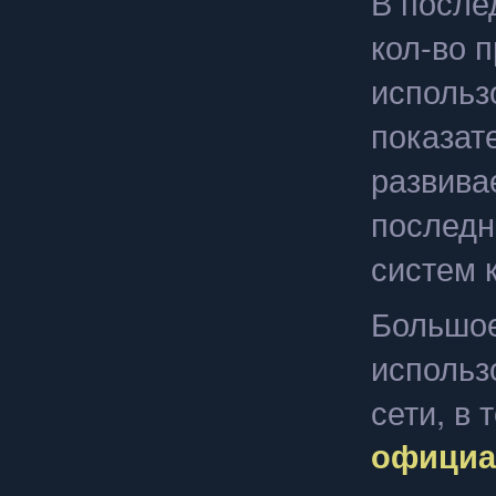
В после
кол-во 
использо
показате
развива
последн
систем 
Большое
использ
сети, в 
официа