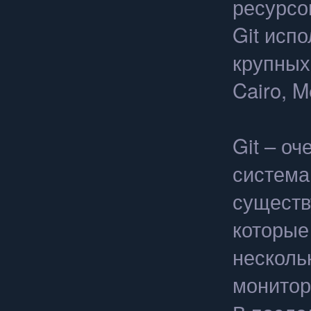
ресурсо
Git исп
крупных 
Cairo, M
Git – о
система
существ
которые
несколь
монитор